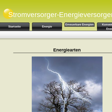
Stromversorger-Energieversorge
Erneuerbare Energien
Konvent
Startseite
Energie
Ener
Energiearten